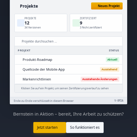
Projekte
Neues Projekt
PROJEKTE
ZERTIFIZIERT
12
9
34 Versionen
3 Nicht zertifiziert
Projekte durchsuchen …
PROJEKT
STATUS
Produkt-Roadmap
Aktuell
Quellcode der Mobile-App
Ausstehend
Markenrichtlinien
Ausstehende Änderungen
Klicken Sie auf ein Projekt, um seinen Zertifizierungsverlauf zu sehen
Ende-zu-Ende-verschlüsselt in diesem Browser
V-8F2A
Bernstein in Aktion – bereit, Ihre Arbeit zu schützen?
Jetzt starten
So funktioniert es