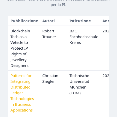
per la PI.
Pubblicazione
Autori
Istituzione
Anno
Blockchain
Robert
IMC
2022
Tech as a
Trauner
Fachhochschule
Vehicle to
Krems
Protect IP
Rights of
Jewellery
Designers
Patterns for
Christian
Technische
2021
Integrating
Ziegler
Universität
Distributed
München
Ledger
(TUM)
Technologies
in Business
Applications