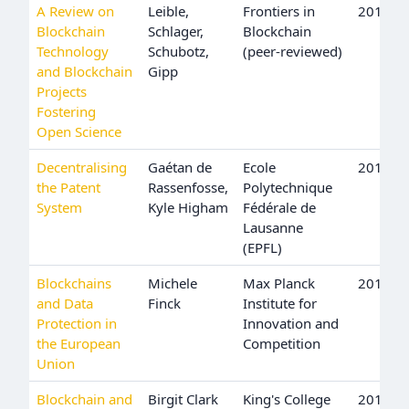
A Review on
Leible,
Frontiers in
2019
Blockchain
Schlager,
Blockchain
Technology
Schubotz,
(peer-reviewed)
and Blockchain
Gipp
Projects
Fostering
Open Science
Decentralising
Gaétan de
Ecole
2019
the Patent
Rassenfosse,
Polytechnique
System
Kyle Higham
Fédérale de
Lausanne
(EPFL)
Blockchains
Michele
Max Planck
2018
and Data
Finck
Institute for
Protection in
Innovation and
the European
Competition
Union
Blockchain and
Birgit Clark
King's College
2018