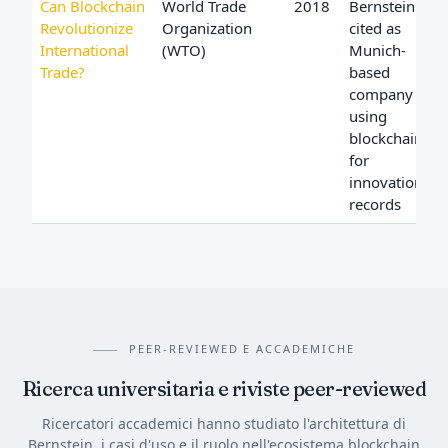
Can Blockchain
World Trade
2018
Bernstein
Revolutionize
Organization
cited as
International
(WTO)
Munich-
Trade?
based
company
using
blockchain
for
innovation
records
PEER-REVIEWED E ACCADEMICHE
Ricerca universitaria e riviste peer-reviewed
Ricercatori accademici hanno studiato l'architettura di
Bernstein, i casi d'uso e il ruolo nell'ecosistema blockchain