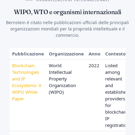
WIPO, WTO e organismi internazionali
Bernstein è citato nelle pubblicazioni ufficiali delle principali
organizzazioni mondiali per la proprietà intellettuale e il
commercio.
Pubblicazione
Organizzazione
Anno
Contesto
Blockchain
World
2022
Listed
Technologies
Intellectual
among
and IP
Property
relevant
Ecosystems: A
Organization
and
WIPO White
(WIPO)
established
Paper
providers
for
blockchain
IP
registration