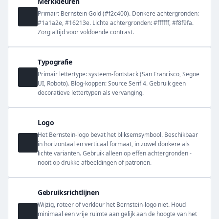
Merkkleuren
Primair: Bernstein Gold (#f2c400). Donkere achtergronden:
#1a1a2e, #16213e. Lichte achtergronden: #ffffff, #f8f9fa.
Zorg altijd voor voldoende contrast.
Typografie
Primair lettertype: systeem-fontstack (San Francisco, Segoe
UI, Roboto). Blog-koppen: Source Serif 4. Gebruik geen
decoratieve lettertypen als vervanging.
Logo
Het Bernstein-logo bevat het bliksemsymbool. Beschikbaar
in horizontaal en verticaal formaat, in zowel donkere als
lichte varianten. Gebruik alleen op effen achtergronden -
nooit op drukke afbeeldingen of patronen.
Gebruiksrichtlijnen
Wijzig, roteer of verkleur het Bernstein-logo niet. Houd
minimaal een vrije ruimte aan gelijk aan de hoogte van het