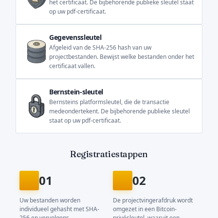
het certificaat. De bijbehorende publieke sleutel staat
op uw pdf-certificaat.
Gegevenssleutel
Afgeleid van de SHA-256 hash van uw
projectbestanden. Bewijst welke bestanden onder het
certificaat vallen.
Bernstein-sleutel
Bernsteins platformsleutel, die de transactie
medeondertekent. De bijbehorende publieke sleutel
staat op uw pdf-certificaat.
Registratiestappen
01
02
Uw bestanden worden
De projectvingerafdruk wordt
individueel gehasht met SHA-
omgezet in een Bitcoin-
256 en vervolgens
privésleutel, waaruit een