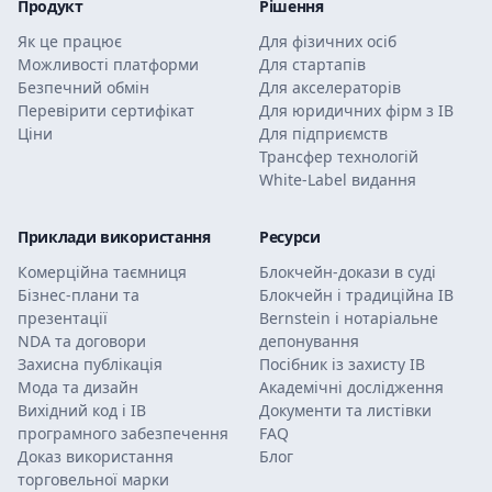
Продукт
Рішення
Як це працює
Для фізичних осіб
Можливості платформи
Для стартапів
Безпечний обмін
Для акселераторів
Перевірити сертифікат
Для юридичних фірм з ІВ
Ціни
Для підприємств
Трансфер технологій
White-Label видання
Приклади використання
Ресурси
Комерційна таємниця
Блокчейн-докази в суді
Бізнес-плани та
Блокчейн і традиційна ІВ
презентації
Bernstein і нотаріальне
NDA та договори
депонування
Захисна публікація
Посібник із захисту ІВ
Мода та дизайн
Академічні дослідження
Вихідний код і ІВ
Документи та листівки
програмного забезпечення
FAQ
Доказ використання
Блог
торговельної марки