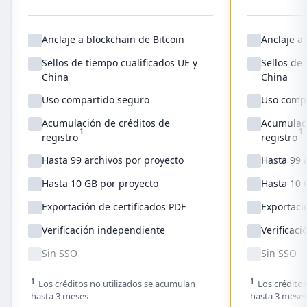
Anclaje a blockchain de Bitcoin
Anclaje a
Sellos de tiempo cualificados UE y
Sellos de 
China
China
Uso compartido seguro
Uso comp
Acumulación de créditos de
Acumulaci
1
1
registro
registro
Hasta 99 archivos por proyecto
Hasta 99 
Hasta 10 GB por proyecto
Hasta 10 
Exportación de certificados PDF
Exportaci
Verificación independiente
Verificac
Sin SSO
Sin SSO
1
1
Los créditos no utilizados se acumulan
Los créditos
hasta 3 meses
hasta 3 mese