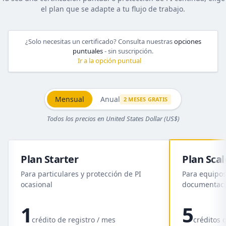
el plan que se adapte a tu flujo de trabajo.
¿Solo necesitas un certificado? Consulta nuestras
opciones
puntuales
- sin suscripción.
Ir a la opción puntual
Mensual
Anual
2 MESES GRATIS
Todos los precios en United States Dollar (US$)
Plan Starter
Plan Scal
Para particulares y protección de PI
Para equipos
ocasional
documentaci
1
5
crédito de registro / mes
créditos 