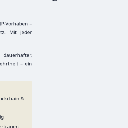
s IP-Vorhaben –
z. Mit jeder
 dauerhafter,
hrtheit – ein
lockchain &
ig
ertragen