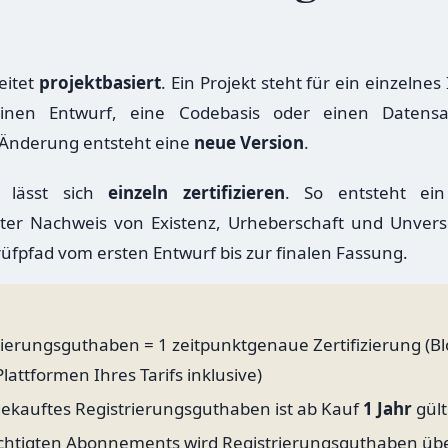
eitet
projektbasiert
. Ein Projekt steht für ein einzelne
inen Entwurf, eine Codebasis oder einen Datensat
 Änderung entsteht eine
neue Version
.
n lässt sich
einzeln zertifizieren
. So entsteht ein
ter Nachweis von Existenz, Urheberschaft und Unverse
rüfpfad vom ersten Entwurf bis zur finalen Fassung.
rierungsguthaben = 1 zeitpunktgenaue Zertifizierung (B
lattformen Ihres Tarifs inklusive)
gekauftes Registrierungsguthaben ist ab Kauf
1 Jahr
gült
chtigten Abonnements wird Registrierungsguthaben üb