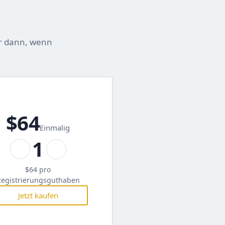
ur dann, wenn
$64
Einmalig
1
$64
pro
Registrierungsguthaben
Jetzt kaufen