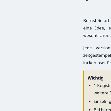
Bernstein arb
eine Idee, e
wesentlichen
Jede Versio
zeitgestempel
lückenloser P
Wichtig
1 Regist
weitere P
Einzeln 
Bei bere