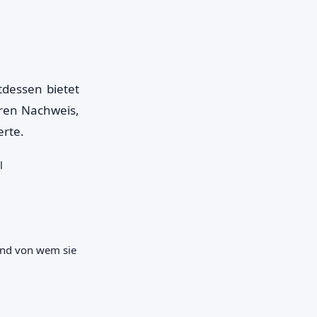
tdessen bietet
ren Nachweis,
erte.
l
 und von wem sie