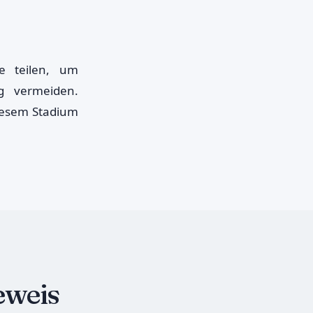
e teilen, um
g vermeiden.
iesem Stadium
eweis