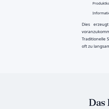
Produktko
Informat
Dies erzeug
voranzukomm
Traditionelle
oft zu langsam
Das 