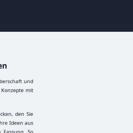
en
berschaft und
r Konzepte mit
cken, den Sie
Ihre Ideen aus
e Fassung. So