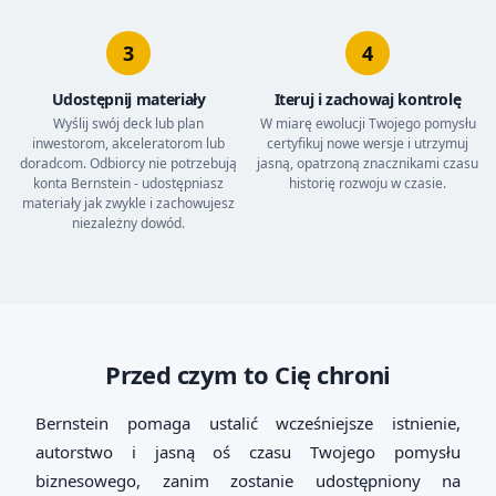
3
4
Udostępnij materiały
Iteruj i zachowaj kontrolę
Wyślij swój deck lub plan
W miarę ewolucji Twojego pomysłu
inwestorom, akceleratorom lub
certyfikuj nowe wersje i utrzymuj
doradcom. Odbiorcy nie potrzebują
jasną, opatrzoną znacznikami czasu
konta Bernstein - udostępniasz
historię rozwoju w czasie.
materiały jak zwykle i zachowujesz
niezależny dowód.
Przed czym to Cię chroni
Bernstein pomaga ustalić wcześniejsze istnienie,
autorstwo i jasną oś czasu Twojego pomysłu
biznesowego, zanim zostanie udostępniony na