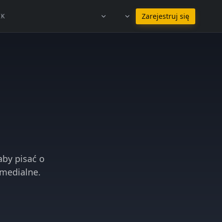
Pozostań w języku Polski
Zarejestruj się
IK
aby pisać o
 medialne.