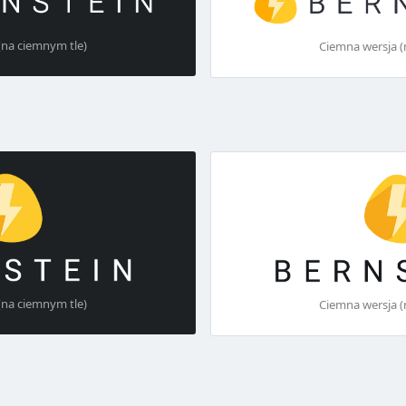
(na ciemnym tle)
Ciemna wersja (
(na ciemnym tle)
Ciemna wersja (