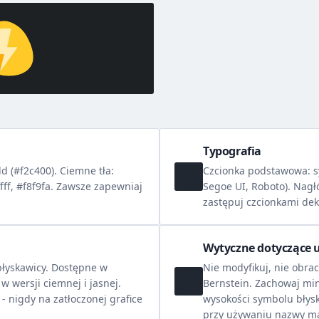
Typografia
d (#f2c400). Ciemne tła:
Czcionka podstawowa: s
ffff, #f8f9fa. Zawsze zapewniaj
Segoe UI, Roboto). Nagłó
zastępuj czcionkami dek
Wytyczne dotyczące 
błyskawicy. Dostępne w
Nie modyfikuj, nie obrac
 wersji ciemnej i jasnej.
Bernstein. Zachowaj mi
 - nigdy na zatłoczonej grafice
wysokości symbolu błysk
przy używaniu nazwy ma