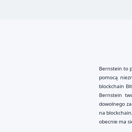
Bernstein to 
pomocą niezm
blockchain Bi
Bernstein two
dowolnego zas
na blockchain
obecnie ma si