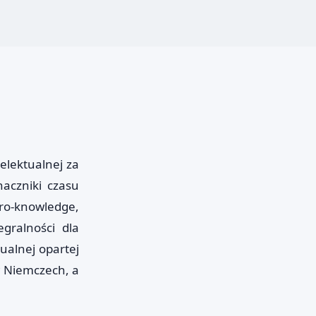
elektualnej za
aczniki czasu
ero-knowledge,
gralności dla
ualnej opartej
w Niemczech, a