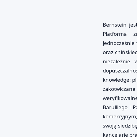
Bernstein jes
Platforma z
jednocześnie 
oraz chińskie
niezależnie 
dopuszczalno
knowledge: pli
zakotwiczane
weryfikowal
Barulliego i
komercyjnym, 
swoją siedzib
kancelarie pr