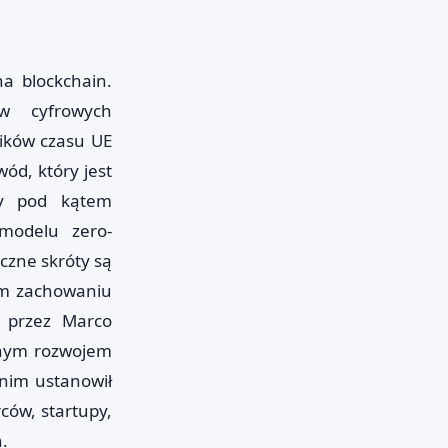
na blockchain.
ów cyfrowych
ników czasu UE
ód, który jest
ny pod kątem
 modelu zero-
iczne skróty są
ym zachowaniu
 przez Marco
snym rozwojem
nim ustanowił
ców, startupy,
.