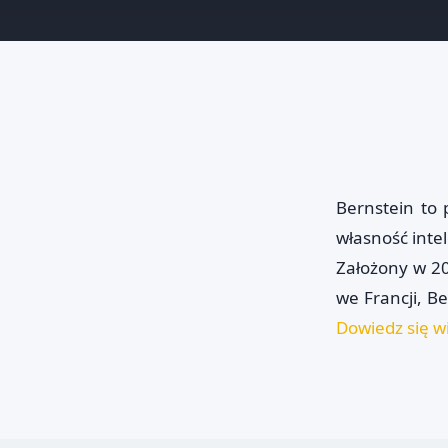
Bernstein to
własność inte
Założony w 2
we Francji, B
Dowiedz się wi