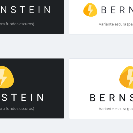
para fundos escuros)
Variante escura (pa
para fundos escuros)
Variante escura (pa