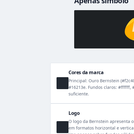
Apenas símbolo
Cores da marca
Principal: Ouro Bernstein (#f2c4
#16213e. Fundos claros: #ffffff,
suficiente.
Logo
O logo da Bernstein apresenta o
em formatos horizontal e vertica