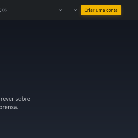
Ficar em Português
Criar uma conta
ÇOS
crever sobre
prensa.