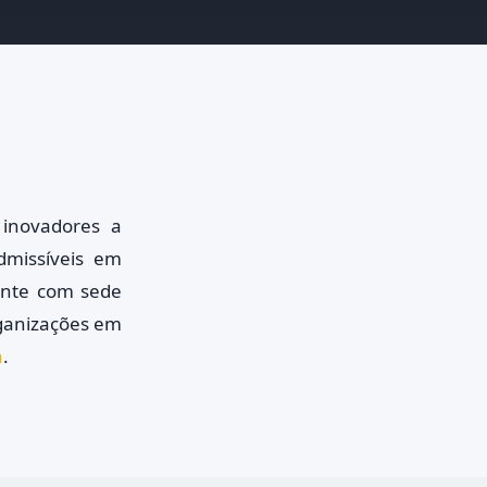
inovadores a
dmissíveis em
ente com sede
rganizações em
a
.