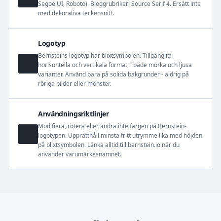
Segoe UI, Roboto). Bloggrubriker: Source Serif 4. Ersätt inte
med dekorativa teckensnitt.
Logotyp
Bernsteins logotyp har blixtsymbolen. Tillgänglig i
horisontella och vertikala format, i både mörka och ljusa
varianter. Använd bara på solida bakgrunder - aldrig på
röriga bilder eller mönster.
Användningsriktlinjer
Modifiera, rotera eller ändra inte färgen på Bernstein-
logotypen. Upprätthåll minsta fritt utrymme lika med höjden
på blixtsymbolen. Länka alltid till bernstein.io när du
använder varumärkesnamnet.