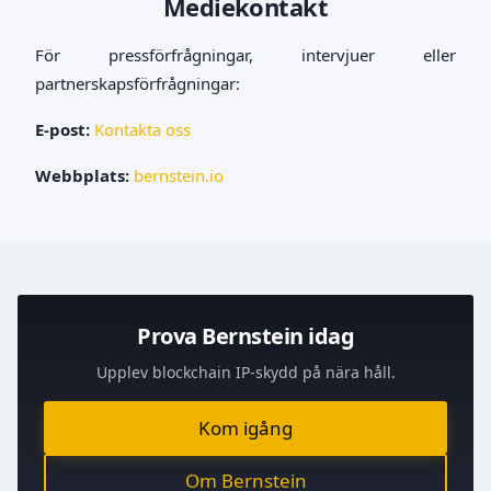
Mediekontakt
För pressförfrågningar, intervjuer eller
partnerskapsförfrågningar:
E-post:
Kontakta oss
Webbplats:
bernstein.io
Prova Bernstein idag
Upplev blockchain IP-skydd på nära håll.
Kom igång
Om Bernstein