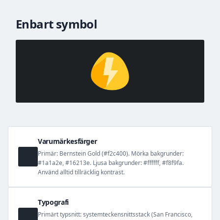
Enbart symbol
Varumärkesfärger
Primär: Bernstein Gold (#f2c400). Mörka bakgrunder:
#1a1a2e, #16213e. Ljusa bakgrunder: #ffffff, #f8f9fa.
Använd alltid tillräcklig kontrast.
Typografi
Primärt typsnitt: systemteckensnittsstack (San Francisco,