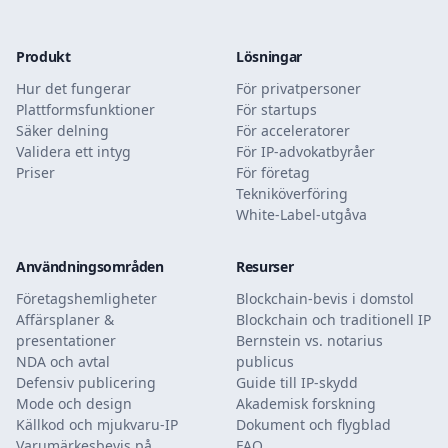
Produkt
Lösningar
Hur det fungerar
För privatpersoner
Plattformsfunktioner
För startups
Säker delning
För acceleratorer
Validera ett intyg
För IP-advokatbyråer
Priser
För företag
Tekniköverföring
White-Label-utgåva
Användningsområden
Resurser
Företagshemligheter
Blockchain-bevis i domstol
Affärsplaner &
Blockchain och traditionell IP
presentationer
Bernstein vs. notarius
NDA och avtal
publicus
Defensiv publicering
Guide till IP-skydd
Mode och design
Akademisk forskning
Källkod och mjukvaru-IP
Dokument och flygblad
Varumärkesbevis på
FAQ