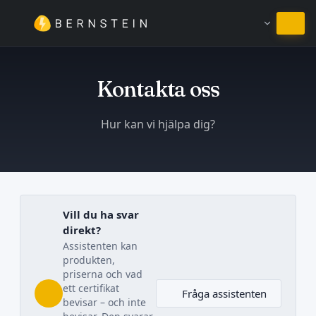
Stanna på Svenska
Kontakta oss
Hur kan vi hjälpa dig?
Vill du ha svar
direkt?
Assistenten kan
produkten,
priserna och vad
ett certifikat
Fråga assistenten
bevisar – och inte