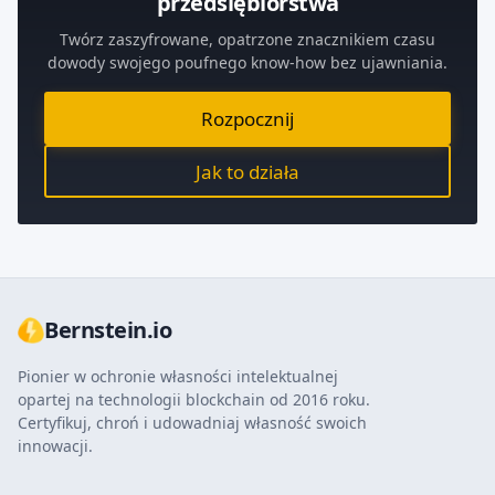
przedsiębiorstwa
Twórz zaszyfrowane, opatrzone znacznikiem czasu
dowody swojego poufnego know-how bez ujawniania.
Rozpocznij
Jak to działa
Bernstein.io
Pionier w ochronie własności intelektualnej
opartej na technologii blockchain od 2016 roku.
Certyfikuj, chroń i udowadniaj własność swoich
innowacji.