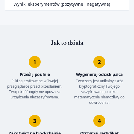
Wyniki eksperymentów (pozytywne i negatywne)
Jak to działa
1
2
Prześlij poufnie
Wygeneruj odcisk palca
Pliki są szyfrowane w Twojej
Tworzony jest unikalny skrót
przeglądarce przed przesłaniem.
kryptograficzny Twojego
Twoja treść nigdy nie opuszcza
zaszyfrowanego pliku -
urządzenia niezaszyfrowana.
matematycznie niemożliwy do
odwrócenia.
3
4
Zakotwicz na blockchainie
Otrzymaj certyfikat