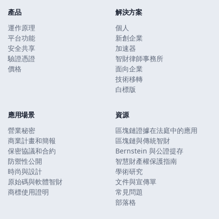
產品
解決方案
運作原理
個人
平台功能
新創企業
安全共享
加速器
驗證憑證
智財律師事務所
價格
面向企業
技術移轉
白標版
應用場景
資源
營業秘密
區塊鏈證據在法庭中的應用
商業計畫和簡報
區塊鏈與傳統智財
保密協議和合約
Bernstein 與公證提存
防禦性公開
智慧財產權保護指南
時尚與設計
學術研究
原始碼與軟體智財
文件與宣傳單
商標使用證明
常見問題
部落格