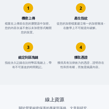
1
2
機密上傳
產生指紋
檔案在上傳前在您的瀏覽器中加密。
從您的加密檔案建立唯一的加密雜湊 -
您的內容永遠不會以未加密形式離開
在數學上不可能逆向破解。
您的裝置。
3
4
錨定到區塊鏈
獲取憑證
指紋永久記錄在比特幣區塊鏈上，帶
獲得具有法律效力的憑證，證明存在
有不可篡改的時間戳記。
性和所有權，而無需揭露內容。
線上資源
關於營業秘密保護的專家部落格、文章和研究。