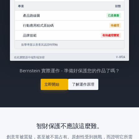
專案
狀態
產品路線圖
已是最新
行動應用程式原始碼
待處理
品牌規範
有待處理變更
點擊專案以查看其認證時間軸
在此瀏覽器中端對端加密
V-8F2A
Bernstein 實際運作 - 準備好保護您的作品了嗎？
立即開始
了解運作原理
智財保護不應該這麼難。
創意常被質疑，甚至被不當占有。原創性受到挑戰，而證明它所需