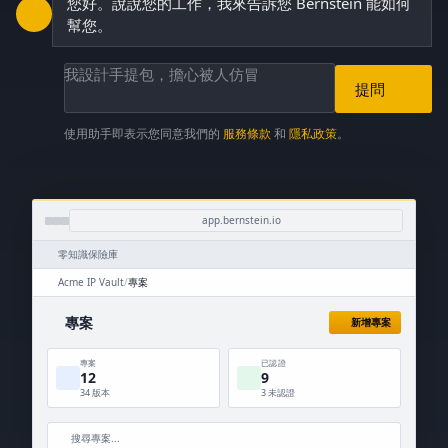
您好。說說您的工作，我來告訴您 Bernstein 能如何
幫您。
我設計手提包，擔心被人仿冒
提問
使用助手即表示您同意我們的
服務條款
和
隱私政策
。
app.bernstein.io
零知識保險庫
Acme IP Vault
/
專案
專案
新增專案
專案
已認證
12
9
34 版本
3 未認證
搜尋專案...