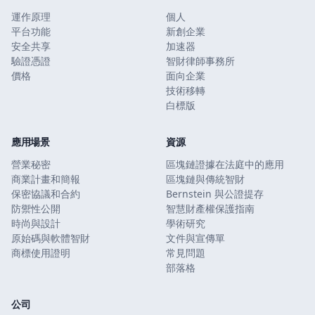
運作原理
個人
平台功能
新創企業
安全共享
加速器
驗證憑證
智財律師事務所
價格
面向企業
技術移轉
白標版
應用場景
資源
營業秘密
區塊鏈證據在法庭中的應用
商業計畫和簡報
區塊鏈與傳統智財
保密協議和合約
Bernstein 與公證提存
防禦性公開
智慧財產權保護指南
時尚與設計
學術研究
原始碼與軟體智財
文件與宣傳單
商標使用證明
常見問題
部落格
公司