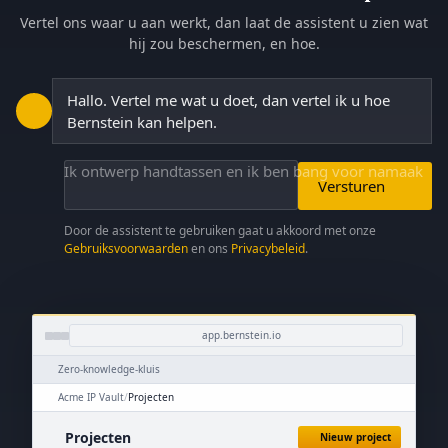
Vertel ons waar u aan werkt, dan laat de assistent u zien wat
hij zou beschermen, en hoe.
Hallo. Vertel me wat u doet, dan vertel ik u hoe
Bernstein kan helpen.
Ik ontwerp handtassen en ik ben bang voor namaak
Versturen
Door de assistent te gebruiken gaat u akkoord met onze
Gebruiksvoorwaarden
en ons
Privacybeleid
.
app.bernstein.io
Zero-knowledge-kluis
Acme IP Vault
/
Projecten
Projecten
Nieuw project