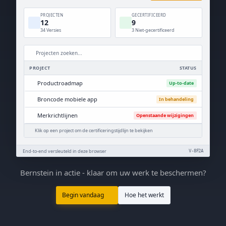
PROJECTEN
GECERTIFICEERD
12
9
34 Versies
3 Niet-gecertificeerd
Projecten zoeken...
PROJECT
STATUS
Productroadmap
Up-to-date
Broncode mobiele app
In behandeling
Merkrichtlijnen
Openstaande wijzigingen
Klik op een project om de certificeringstijdlijn te bekijken
End-to-end versleuteld in deze browser
V-8F2A
Bernstein in actie - klaar om uw werk te beschermen?
Begin vandaag
Hoe het werkt