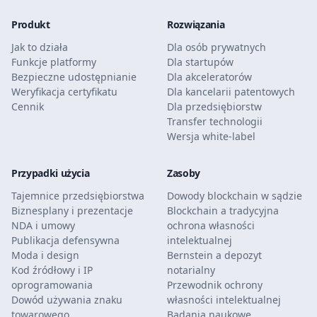
Produkt
Rozwiązania
Jak to działa
Dla osób prywatnych
Funkcje platformy
Dla startupów
Bezpieczne udostępnianie
Dla akceleratorów
Weryfikacja certyfikatu
Dla kancelarii patentowych
Cennik
Dla przedsiębiorstw
Transfer technologii
Wersja white-label
Przypadki użycia
Zasoby
Tajemnice przedsiębiorstwa
Dowody blockchain w sądzie
Biznesplany i prezentacje
Blockchain a tradycyjna
NDA i umowy
ochrona własności
Publikacja defensywna
intelektualnej
Moda i design
Bernstein a depozyt
Kod źródłowy i IP
notarialny
oprogramowania
Przewodnik ochrony
Dowód używania znaku
własności intelektualnej
towarowego
Badania naukowe