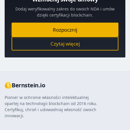
Dodaj weryfikowalny zakres do swoich NDA i umów
dzięki certyfikacji blockchain.
Rozpocznij
Czytaj więcej
Bernstein.io
Pionier w ochronie własności intelektualnej
opartej na technologii blockchain od 2016 roku.
Certyfikuj, chroń i udowadniaj własność swoich
innowacji.