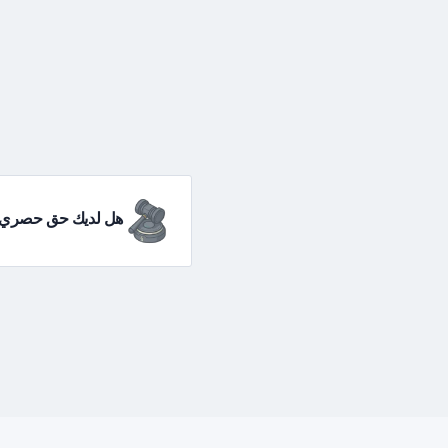
هل لديك حق حصري م