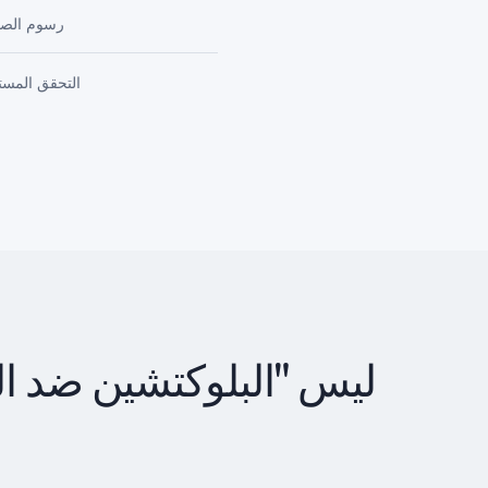
رسوم الصي
التحقق المست
ليس "البلوكتشين ضد الم