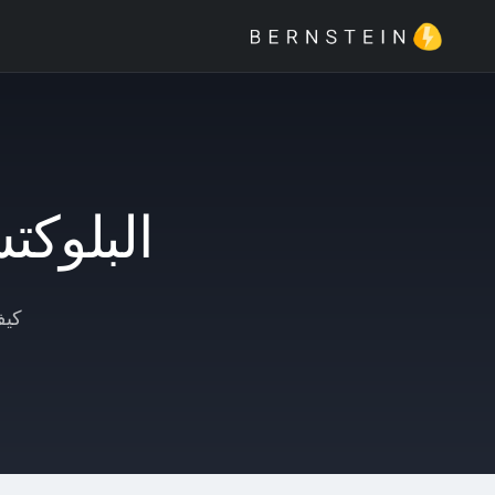
البلوكتش
كيف