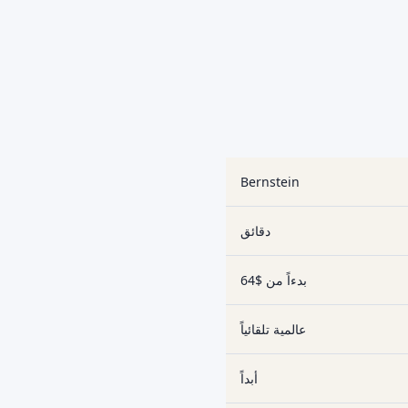
Bernstein
دقائق
بدءاً من $64
عالمية تلقائياً
أبداً