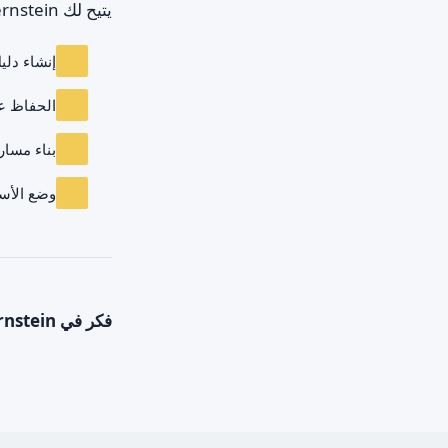
يتيح لك Bernstein:
إنشاء دلي
الحفاظ عل
بناء مسار
وضع الأس
فكر في Bernstein كنظافة الملكية الفكرية: