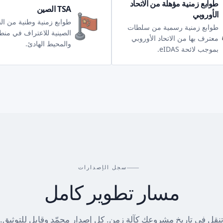
طوابع زمنية مؤهلة من الاتحاد
TSA الصين
الأوروبي
طوابع زمنية وطنية من ا
طوابع زمنية رسمية من سلطات
الصينية للاعتراف في منط
معترف بها من الاتحاد الأوروبي
والمحيط الهادئ.
بموجب لائحة eIDAS.
سجل الإصدارات
مسار تطوير كامل
نقل في تاريخ مشروعك كآلة زمن. كل إصدار مجمّد وقابل للتوثيق.