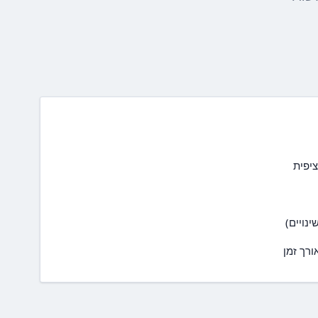
ציפית
נויים)
רך זמן