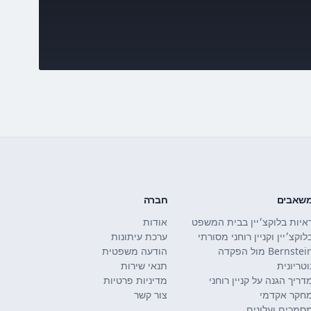
שאבים
חברה
איות בלוקצ׳יין בבית המשפט
אודות
לוקצ׳יין וקניין רוחני מסורתי
ערכת עיתונות
Bernstein מול הפקדה
הודעה משפטית
וטריונית
תנאי שירות
דריך הגנה על קניין רוחני
מדיניות פרטיות
חקר אקדמי
צור קשר
סמכים ועלונים