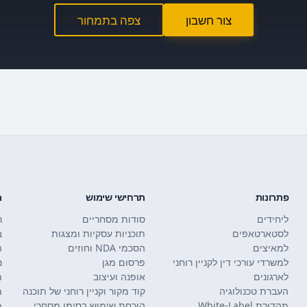
צור חשבון
צפה בתמחור
פתרונות
תרחישי שימוש
מ
ליחידים
סודות מסחריים
ר
לסטארטאפים
תוכניות עסקיות ומצגות
ב
למאיצים
הסכמי NDA וחוזים
למשרדי עורכי דין לקניין רוחני
פרסום מגן
נ
לארגונים
אופנה ועיצוב
מ
העברת טכנולוגיה
קוד מקור וקניין רוחני של תוכנה
מ
מהדורת White-Label
הוכחת שימוש בסימן מסחרי
מ