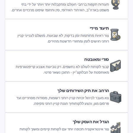
תעודות תקפות ברחבי העולם ומתקבלות יותר ויותר על ידי בתי
משפט בארה"ב, האיחוד האירופי, סין ותחומי שיפוט מרכזיים אחרים.
תיעוד מיידי
צור ראיות מחותמות זמן בדקות, לא שבועות. מושלם לענייני קניין
רוחני רגישים לזמן ומחזורי חדשנות מהירים.
סודי ומאובטח
קבצי לקוחות לעולם לא נחשפים. רק טביעות אצבע קריפטוגרפיות
מאוחסנות על הבלוקצ׳יין - התוכן נשאר פרטי.
הרחב את תיק השירותים שלך
צא מעבר לניהול זכויות קניין רוחני רשומות, מסודות מסחריים ועד
פרסום מגן, והצע ללקוחותיך הגנת קניין רוחני מקיפה.
הגדל את העסק שלך
צור אינטראקציה תכופה יותר עם לקוחות קיימים ומשוך לקוחות