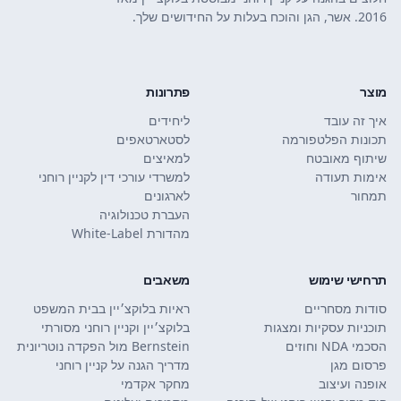
2016. אשר, הגן והוכח בעלות על החידושים שלך.
מוצר
פתרונות
איך זה עובד
ליחידים
תכונות הפלטפורמה
לסטארטאפים
שיתוף מאובטח
למאיצים
אימות תעודה
למשרדי עורכי דין לקניין רוחני
תמחור
לארגונים
העברת טכנולוגיה
מהדורת White-Label
תרחישי שימוש
משאבים
סודות מסחריים
ראיות בלוקצ׳יין בבית המשפט
תוכניות עסקיות ומצגות
בלוקצ׳יין וקניין רוחני מסורתי
הסכמי NDA וחוזים
Bernstein מול הפקדה נוטריונית
פרסום מגן
מדריך הגנה על קניין רוחני
אופנה ועיצוב
מחקר אקדמי