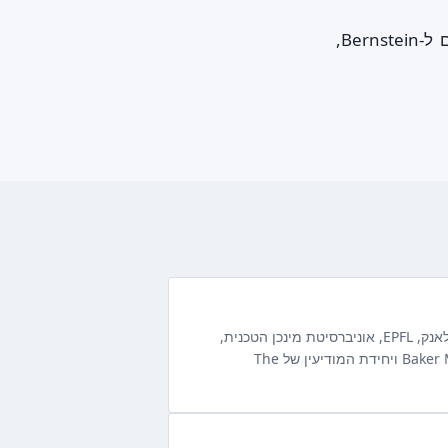
להלן אוסף של מאמרים אקדמיים, ניירות עמדה מוסדיים ודוחות תעשיה המפנים ל-Bernstein,
WIPO, WTO, מכון מקס פלאנק, EPFL, אוניברסיטת מינכן הטכנית,
Baker McKenzie, Dennemeyer ויחידת המודיעין של The