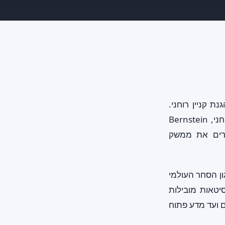
יין להגנת קניין רוחני.
כאחת הפלטפורמות הראשונות שהציעו אישור בלוקצ׳יין בידע אפס לנכסי קניין רוחני, Bernstein
קרים את ממשק
 בפרסומים של ארגון הקניין הרוחני העולמי (WIPO), ארגון הסחר העולמי
 יחידת המודיעין של The Economist ואוניברסיטאות מובילות
 ועד מדע פתוח