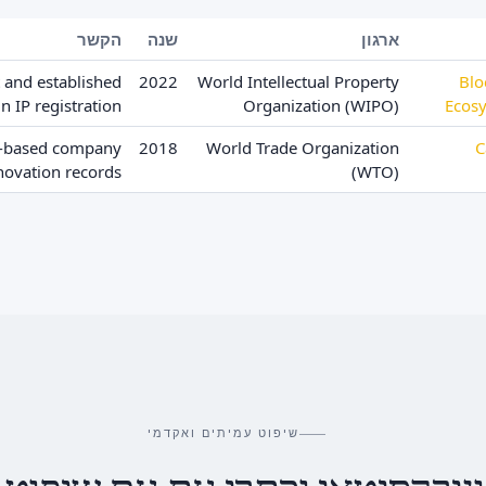
ארגון
שנה
הקשר
 and established
2022
World Intellectual Property
Blo
n IP registration
Organization (WIPO)
Ecos
h-based company
2018
World Trade Organization
C
novation records
(WTO)
שיפוט עמיתים ואקדמי