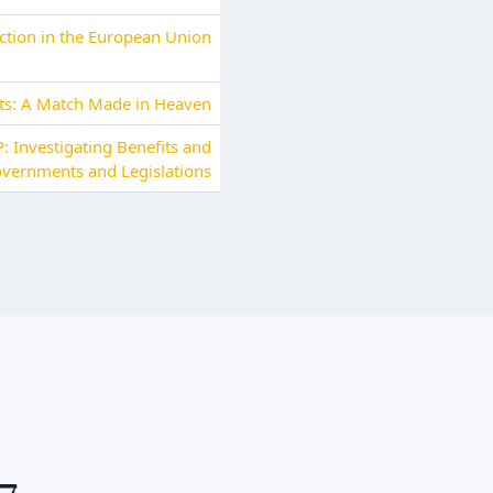
ction in the European Union
ets: A Match Made in Heaven
: Investigating Benefits and
overnments and Legislations
ד