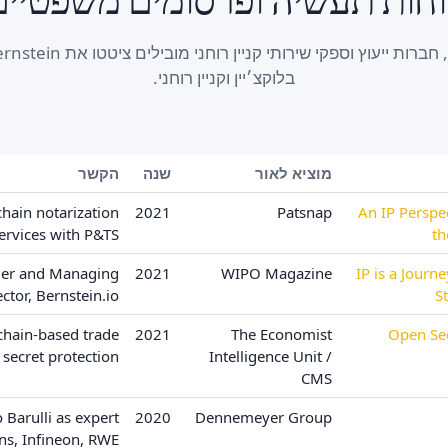
בלוקצ׳יין וקניין רוחני.
מוציא לאור
שנה
הקשר
chain notarization
2021
Patsnap
An IP Perspe
ervices with P&TS
th
der and Managing
2021
WIPO Magazine
IP is a Journ
ector, Bernstein.io
S
kchain-based trade
2021
The Economist
Open Sec
secret protection
Intelligence Unit /
CMS
Barulli as expert
2020
Dennemeyer Group
ns, Infineon, RWE