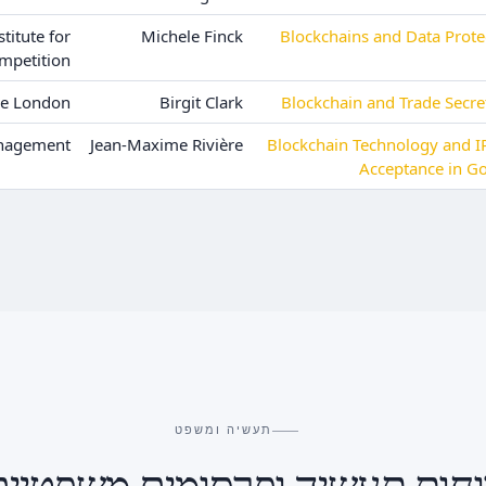
titute for
Michele Finck
Blockchains and Data Prote
mpetition
ge London
Birgit Clark
Blockchain and Trade Secr
nagement
Jean-Maxime Rivière
Blockchain Technology and IP
Acceptance in G
תעשיה ומשפט
וחות תעשיה ופרסומים משפטיים