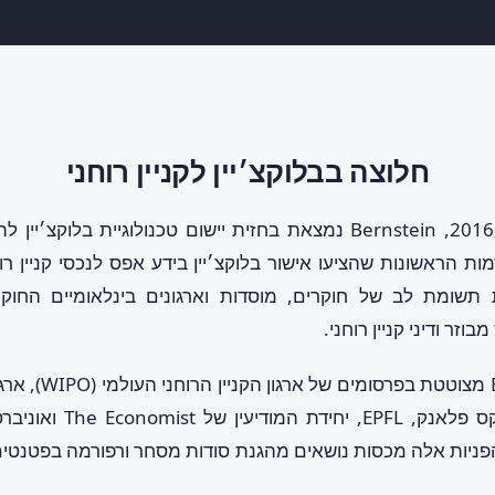
חלוצה בבלוקצ׳יין לקניין רוחני
מאז הקמתה ב-2016, Bernstein נמצאת בחזית יישום טכנולוגיית בלוקצ׳
תשומת לב של חוקרים, מוסדות וארגונים בינלאומיים החו
בוזר ודיני קניין רוחני.
כיום, Bernstein מצוטטת
(WTO), מכון מקס פלאנק, EPFL,
הפניות אלה מכסות נושאים מהגנת סודות מסחר ורפורמה בפטנטים