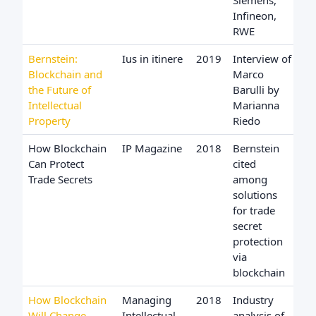
Siemens,
Infineon,
RWE
Bernstein:
Ius in itinere
2019
Interview of
Blockchain and
Marco
the Future of
Barulli by
Intellectual
Marianna
Property
Riedo
How Blockchain
IP Magazine
2018
Bernstein
Can Protect
cited
Trade Secrets
among
solutions
for trade
secret
protection
via
blockchain
How Blockchain
Managing
2018
Industry
Will Change
Intellectual
analysis of