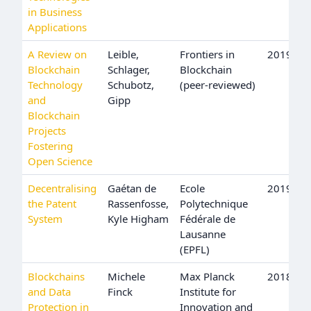
in Business
Applications
A Review on
Leible,
Frontiers in
2019
Blockchain
Schlager,
Blockchain
Technology
Schubotz,
(peer-reviewed)
and
Gipp
Blockchain
Projects
Fostering
Open Science
Decentralising
Gaétan de
Ecole
2019
the Patent
Rassenfosse,
Polytechnique
System
Kyle Higham
Fédérale de
Lausanne
(EPFL)
Blockchains
Michele
Max Planck
2018
and Data
Finck
Institute for
Protection in
Innovation and