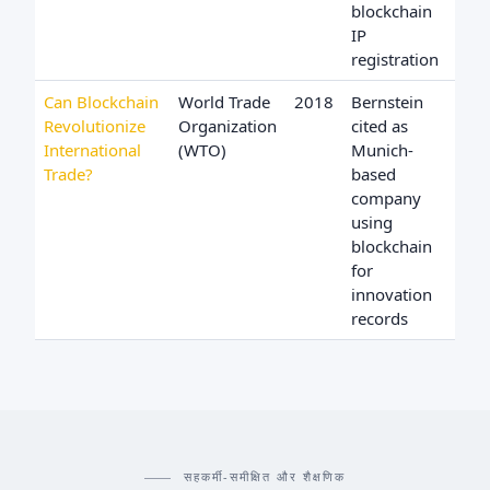
blockchain
IP
registration
Can Blockchain
World Trade
2018
Bernstein
Revolutionize
Organization
cited as
International
(WTO)
Munich-
Trade?
based
company
using
blockchain
for
innovation
records
सहकर्मी-समीक्षित और शैक्षणिक