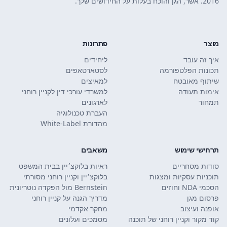
2016. אשר, הגן והוכח בעלות על החידושים שלך.
מוצר
פתרונות
איך זה עובד
ליחידים
תכונות הפלטפורמה
לסטארטאפים
שיתוף מאובטח
למאיצים
אימות תעודה
למשרדי עורכי דין לקניין רוחני
תמחור
לארגונים
העברת טכנולוגיה
מהדורת White-Label
תרחישי שימוש
משאבים
סודות מסחריים
ראיות בלוקצ׳יין בבית המשפט
תוכניות עסקיות ומצגות
בלוקצ׳יין וקניין רוחני מסורתי
הסכמי NDA וחוזים
Bernstein מול הפקדה נוטריונית
פרסום מגן
מדריך הגנה על קניין רוחני
אופנה ועיצוב
מחקר אקדמי
קוד מקור וקניין רוחני של תוכנה
מסמכים ועלונים