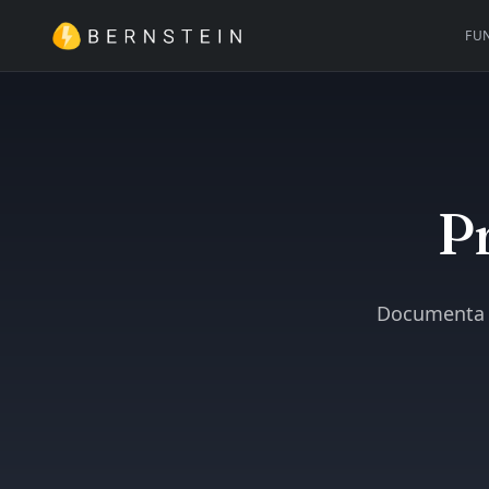
FU
Pr
Documenta l