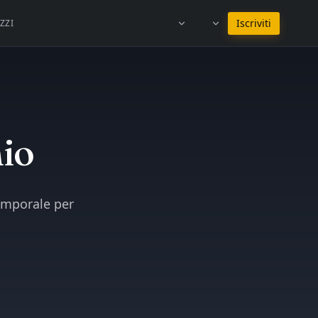
Resta in Italiano
Iscriviti
ZZI
hio
emporale per