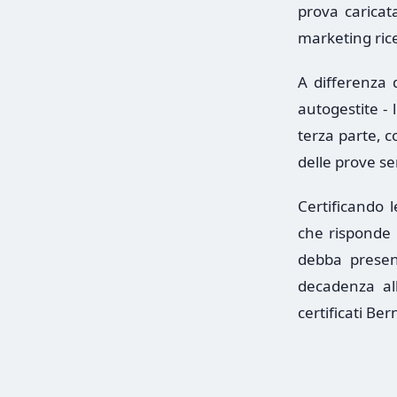
prova caricata
marketing ric
A differenza d
autogestite - 
terza parte, c
delle prove se
Certificando l
che risponde d
debba presen
decadenza all
certificati Be