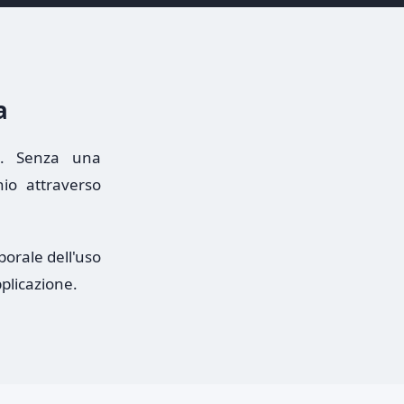
a
a. Senza una
hio attraverso
orale dell'uso
plicazione.