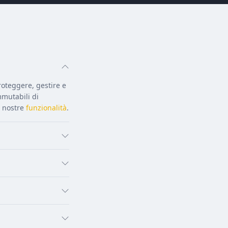
roteggere, gestire e
mmutabili di
e nostre
funzionalità
.