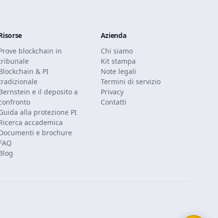
Risorse
Azienda
Prove blockchain in
Chi siamo
tribunale
Kit stampa
Blockchain & PI
Note legali
tradizionale
Termini di servizio
Bernstein e il deposito a
Privacy
confronto
Contatti
Guida alla protezione PI
Ricerca accademica
Documenti e brochure
FAQ
Blog