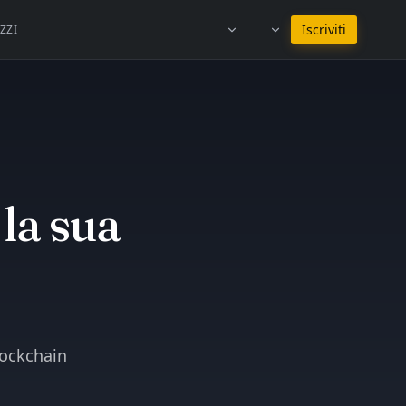
Resta in Italiano
Iscriviti
ZZI
 la sua
lockchain