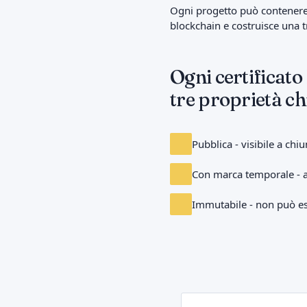
Ogni progetto può contenere p
blockchain e costruisce una tr
Ogni certificato
tre proprietà ch
Pubblica - visibile a chi
Con marca temporale - an
Immutabile - non può es