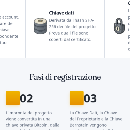
L
Chiave dati
o account.
p
Derivata dall'hash SHA-
lare del
c
256 dei file del progetto.
chiave
t
Prova quali file sono
spondente
coperti dal certificato.
 tuo
è
c
Fasi di registrazione
02
03
L'impronta del progetto
La Chiave Dati, la Chiave
viene convertita in una
del Proprietario e la Chiave
chiave privata Bitcoin, dalla
Bernstein vengono