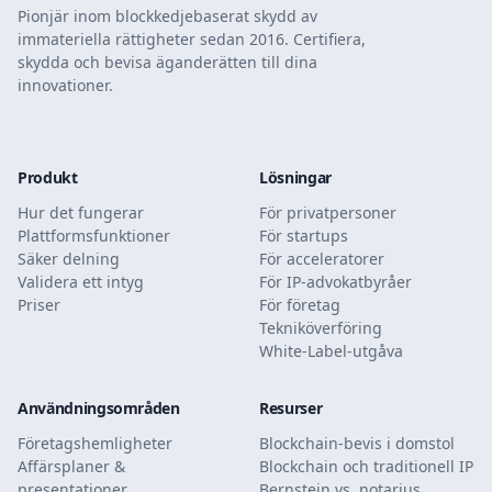
Pionjär inom blockkedjebaserat skydd av
immateriella rättigheter sedan 2016. Certifiera,
skydda och bevisa äganderätten till dina
innovationer.
Produkt
Lösningar
Hur det fungerar
För privatpersoner
Plattformsfunktioner
För startups
Säker delning
För acceleratorer
Validera ett intyg
För IP-advokatbyråer
Priser
För företag
Tekniköverföring
White-Label-utgåva
Användningsområden
Resurser
Företagshemligheter
Blockchain-bevis i domstol
Affärsplaner &
Blockchain och traditionell IP
presentationer
Bernstein vs. notarius