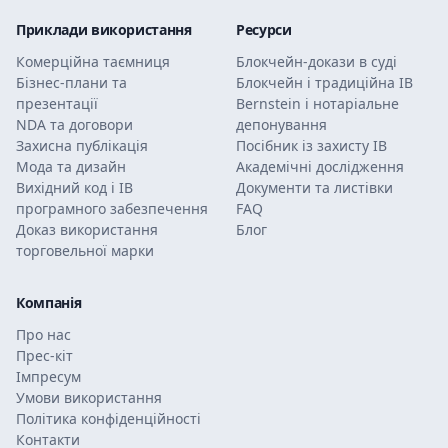
Приклади використання
Ресурси
Комерційна таємниця
Блокчейн-докази в суді
Бізнес-плани та
Блокчейн і традиційна ІВ
презентації
Bernstein і нотаріальне
NDA та договори
депонування
Захисна публікація
Посібник із захисту ІВ
Мода та дизайн
Академічні дослідження
Вихідний код і ІВ
Документи та листівки
програмного забезпечення
FAQ
Доказ використання
Блог
торговельної марки
Компанія
Про нас
Прес-кіт
Імпресум
Умови використання
Політика конфіденційності
Контакти