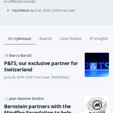
in different words:
P
Paul Reboh
·
April 30, 2026 12:00
·
6 min read
Усі публікації
Awards
Case Studies
IP Insights
Marco Barulli
M
P&TS, our exclusive partner for
Switzerland
June 20, 2018 12:00
·
1 min read
·
Partnerships
Jean-Maxime Rivière
J
Bernstein partners with the
Mindfire Foundation to help