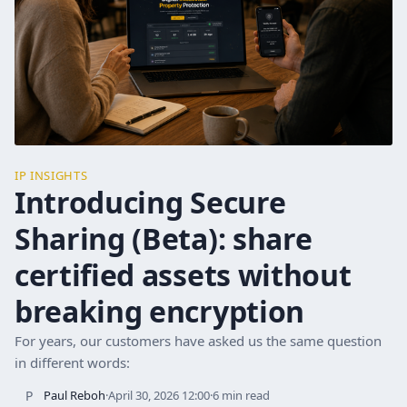
IP INSIGHTS
Introducing Secure
Sharing (Beta): share
certified assets without
breaking encryption
For years, our customers have asked us the same question
in different words:
P
Paul Reboh
·
April 30, 2026 12:00
·
6 min read