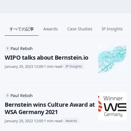
すべての記事
Awards
Case Studies
IP Insights
Paul Reboh
P
WIPO talks about Bernstein.io
January 20, 2023 12:00
·
1 min read
·
IP Insights
Paul Reboh
P
Bernstein wins Culture Award at
WSA Germany 2021
January 20, 2022 12:00
·
1 min read
·
Awards