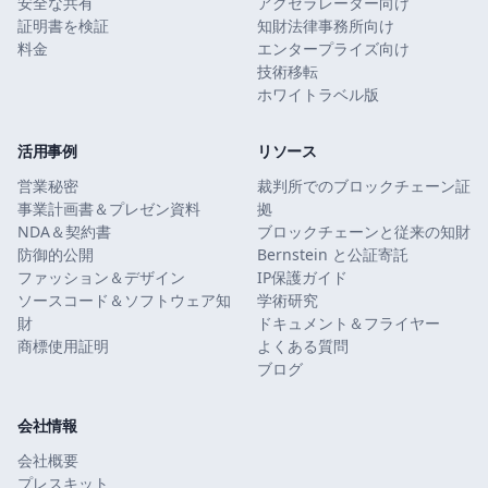
安全な共有
アクセラレーター向け
証明書を検証
知財法律事務所向け
料金
エンタープライズ向け
技術移転
ホワイトラベル版
活用事例
リソース
営業秘密
裁判所でのブロックチェーン証
事業計画書＆プレゼン資料
拠
NDA＆契約書
ブロックチェーンと従来の知財
防御的公開
Bernstein と公証寄託
ファッション＆デザイン
IP保護ガイド
ソースコード＆ソフトウェア知
学術研究
財
ドキュメント＆フライヤー
商標使用証明
よくある質問
ブログ
会社情報
会社概要
プレスキット