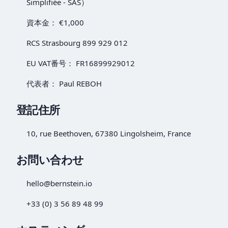
Simplifiée - SAS）
資本金： €1,000
RCS Strasbourg 899 929 012
EU VAT番号： FR16899929012
代表者： Paul REBOH
登記住所
10, rue Beethoven, 67380 Lingolsheim, France
お問い合わせ
hello@bernstein.io
+33 (0) 3 56 89 48 99