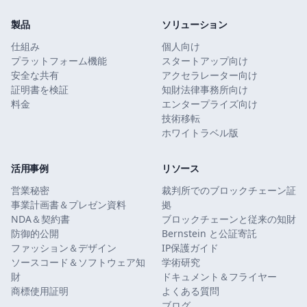
製品
ソリューション
仕組み
個人向け
プラットフォーム機能
スタートアップ向け
安全な共有
アクセラレーター向け
証明書を検証
知財法律事務所向け
料金
エンタープライズ向け
技術移転
ホワイトラベル版
活用事例
リソース
営業秘密
裁判所でのブロックチェーン証
事業計画書＆プレゼン資料
拠
NDA＆契約書
ブロックチェーンと従来の知財
防御的公開
Bernstein と公証寄託
ファッション＆デザイン
IP保護ガイド
ソースコード＆ソフトウェア知
学術研究
財
ドキュメント＆フライヤー
商標使用証明
よくある質問
ブログ