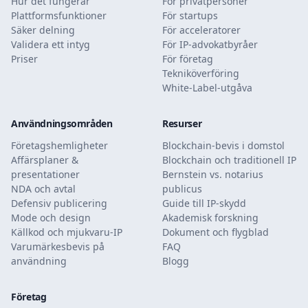
Hur det fungerar
För privatpersoner
Plattformsfunktioner
För startups
Säker delning
För acceleratorer
Validera ett intyg
För IP-advokatbyråer
Priser
För företag
Tekniköverföring
White-Label-utgåva
Användningsområden
Resurser
Företagshemligheter
Blockchain-bevis i domstol
Affärsplaner &
Blockchain och traditionell IP
presentationer
Bernstein vs. notarius
NDA och avtal
publicus
Defensiv publicering
Guide till IP-skydd
Mode och design
Akademisk forskning
Källkod och mjukvaru-IP
Dokument och flygblad
Varumärkesbevis på
FAQ
användning
Blogg
Företag