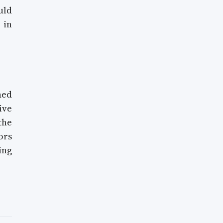
uld
 in
ned
ive
the
ors
ing