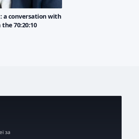
: a conversation with
 the 70:20:10
еї за