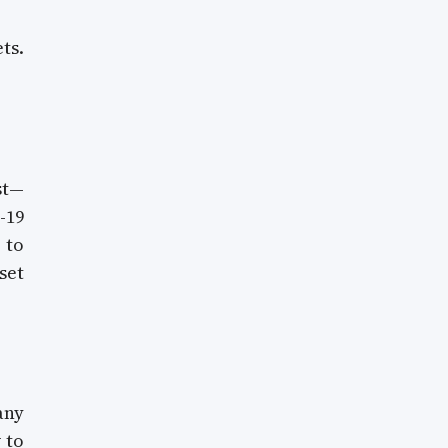
ts.
st—
-19
 to
set
any
 to