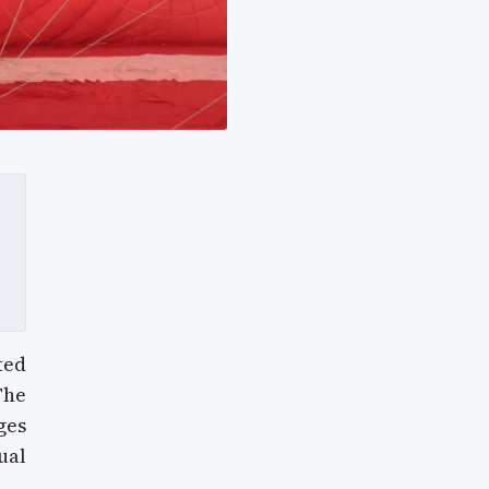
ted
The
ges
ual