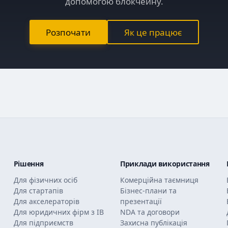
допомогою блокчейну.
Розпочати
Як це працює
Рішення
Приклади використання
Для фізичних осіб
Комерційна таємниця
Для стартапів
Бізнес-плани та
Для акселераторів
презентації
Для юридичних фірм з ІВ
NDA та договори
Для підприємств
Захисна публікація