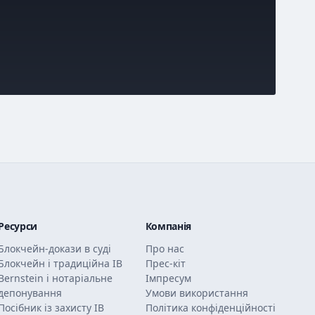
Ресурси
Компанія
Блокчейн-докази в суді
Про нас
Блокчейн і традиційна ІВ
Прес-кіт
Bernstein і нотаріальне
Імпресум
депонування
Умови використання
Посібник із захисту ІВ
Політика конфіденційності