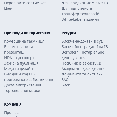
Перевірити сертифікат
Для юридичних фірм з ІВ
Ціни
Для підприємств
Трансфер технологій
White-Label видання
Приклади використання
Ресурси
Комерційна таємниця
Блокчейн-докази в суді
Бізнес-плани та
Блокчейн і традиційна ІВ
презентації
Bernstein і нотаріальне
NDA та договори
депонування
Захисна публікація
Посібник із захисту ІВ
Мода та дизайн
Академічні дослідження
Вихідний код і ІВ
Документи та листівки
програмного забезпечення
FAQ
Доказ використання
Блог
торговельної марки
Компанія
Про нас