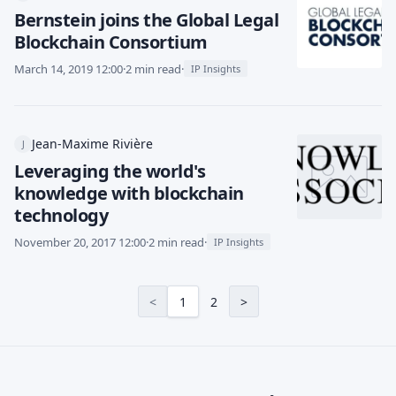
Bernstein joins the Global Legal
Blockchain Consortium
March 14, 2019 12:00
·
2 min read
·
IP Insights
Jean-Maxime Rivière
J
Leveraging the world's
knowledge with blockchain
technology
November 20, 2017 12:00
·
2 min read
·
IP Insights
<
1
2
>