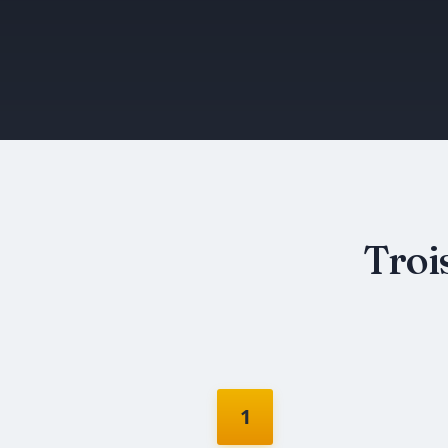
Troi
1