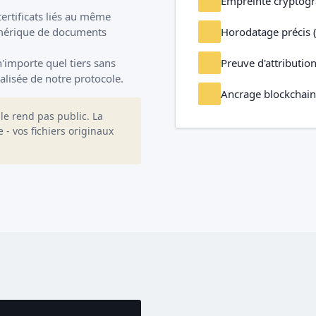
Empreinte cryptog
ertificats liés au même
Horodatage précis 
umérique de documents
Preuve d'attributio
'importe quel tiers sans
alisée de notre protocole.
Ancrage blockchain
le rend pas public. La
- vos fichiers originaux