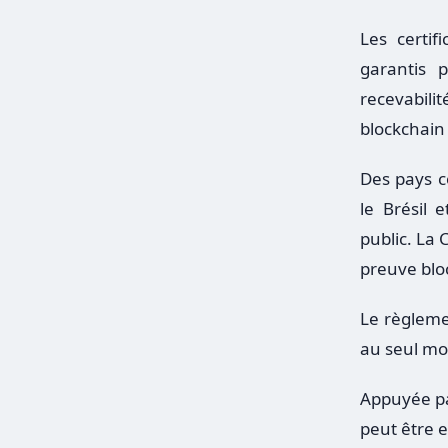
Les certif
garantis 
recevabil
blockchain 
Des pays c
le Brésil 
public. La 
preuve bloc
Le règleme
au seul mot
Appuyée par
peut être e