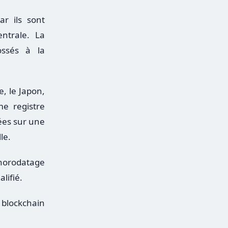
ar ils sont
ntrale. La
ossés à la
, le Japon,
me registre
dées sur une
le.
 horodatage
lifié.
 blockchain