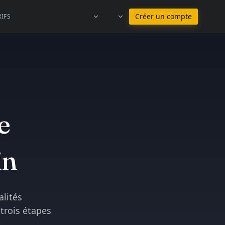
Rester en Français
Créer un compte
RIFS
e
in
lités
 trois étapes