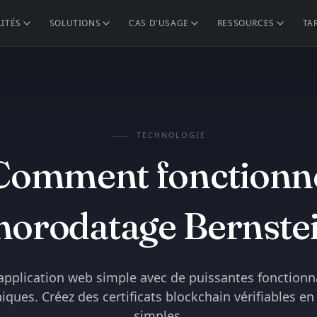
ITÉS
SOLUTIONS
CAS D'USAGE
RESSOURCES
TA
TECHNOLOGIE
Comment fonctionn
'horodatage Bernste
application web simple avec de puissantes fonctionna
ques. Créez des certificats blockchain vérifiables en
simples.