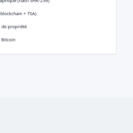
raphique (hash SHA-256)
(blockchain + TSA)
n de propriété
 Bitcoin