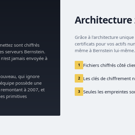
Architecture
Grâce à l'architecture uniqu
certificats pour vos actifs n
ettez sont chiffrés
même à Bernstein lui-même.
es serveurs Bernstein.
e n'est jamais envoyée à
Fichiers chiffrés côté cli
1
 nouveau, qui ignore
Les clés de chiffrement n
2
re équipe possède une
, remontant à 2007, et
Seules les empreintes son
3
des primitives