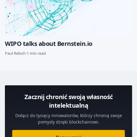
WIPO talks about Bernstein.io
Paul Reboh
·
1 min read
Zacznij chronić swoją własność
intelektualną
Dołącz do tysięcy innowatorów, którzy chronią swoje
pomysły dzięki blockchainowi.