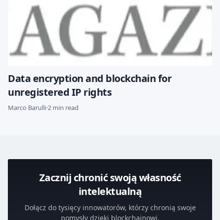
Data encryption and blockchain for
unregistered IP rights
Marco Barulli
·
2 min read
Zacznij chronić swoją własność
intelektualną
Dołącz do tysięcy innowatorów, którzy chronią swoje
pomysły dzięki blockchainowi.